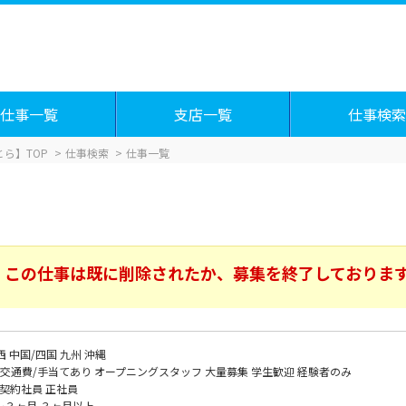
仕事一覧
支店一覧
仕事検索
ら】TOP
仕事検索
仕事一覧
この仕事は既に削除されたか、募集を終了しておりま
西
中国/四国
九州
沖縄
交通費/手当てあり
オープニングスタッフ
大量募集
学生歓迎
経験者のみ
契約社員
正社員
～３ヶ月
３ヶ月以上