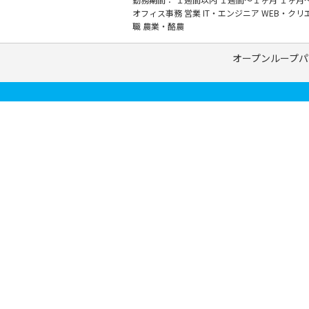
オフィス事務
営業
IT・エンジニア
WEB・クリ
職
農業・酪農
オープンループパ