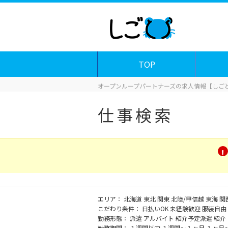
TOP
オープンループパートナーズの求人情報【しごと
仕事検索
エリア：
北海道
東北
関東
北陸/甲信越
東海
関
こだわり条件：
日払いOK
未経験歓迎
服装自由
勤務形態：
派遣
アルバイト
紹介予定派遣
紹介
勤務期間：
１週間以内
１週間～１ヶ月
１ヶ月