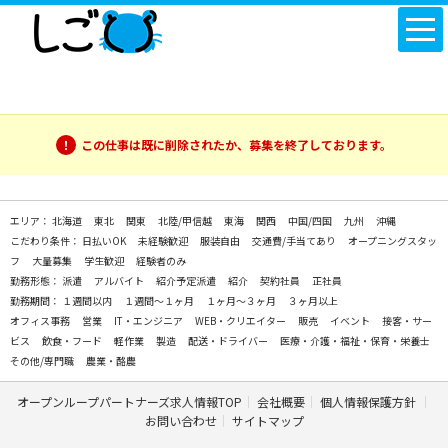
この仕事は既に削除されたか、募集を終了しております。
エリア：
北海道
東北
関東
北陸/甲信越
東海
関西
中国/四国
九州
沖縄
こだわり条件：
日払いOK
未経験歓迎
服装自由
交通費/手当てあり
オープニングスタッ
フ
大量募集
学生歓迎
経験者のみ
勤務形態：
派遣
アルバイト
紹介予定派遣
紹介
契約社員
正社員
勤務期間：
１週間以内
１週間～１ヶ月
１ヶ月～３ヶ月
３ヶ月以上
オフィス事務
営業
IT・エンジニア
WEB・クリエイター
販売
イベント
接客・サー
ビス
飲食・フード
軽作業
製造
配送・ドライバー
医療・介護・福祉・保育・栄養士
その他/専門職
農業・酪農
オープンループパートナーズ求人情報TOP
会社概要
個人情報保護方針
お問い合わせ
サイトマップ