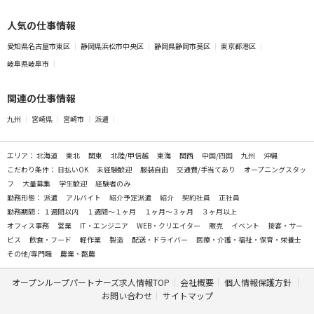
人気の仕事情報
愛知県名古屋市東区
静岡県浜松市中央区
静岡県静岡市葵区
東京都港区
岐阜県岐阜市
関連の仕事情報
九州
宮崎県
宮崎市
派遣
エリア：
北海道
東北
関東
北陸/甲信越
東海
関西
中国/四国
九州
沖縄
こだわり条件：
日払いOK
未経験歓迎
服装自由
交通費/手当てあり
オープニングスタッ
フ
大量募集
学生歓迎
経験者のみ
勤務形態：
派遣
アルバイト
紹介予定派遣
紹介
契約社員
正社員
勤務期間：
１週間以内
１週間～１ヶ月
１ヶ月～３ヶ月
３ヶ月以上
オフィス事務
営業
IT・エンジニア
WEB・クリエイター
販売
イベント
接客・サー
ビス
飲食・フード
軽作業
製造
配送・ドライバー
医療・介護・福祉・保育・栄養士
その他/専門職
農業・酪農
オープンループパートナーズ求人情報TOP
会社概要
個人情報保護方針
お問い合わせ
サイトマップ