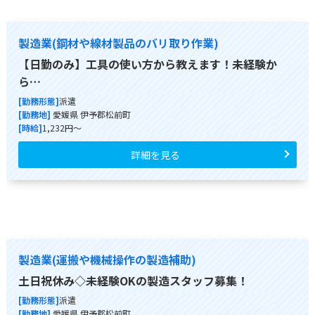
製造業(鋼材や線材製品のバリ取り作業)
【日勤のみ】工具の使い方から教えます！未経験か
ら…
[勤務形態]
派遣
[勤務地]
愛媛県 伊予郡松前町
[時給]
1,232円～
詳細を見る
製造業(運搬や機械操作の製造補助)
土日祝休み◇未経験OKの製造スタッフ募集！
[勤務形態]
派遣
[勤務地]
愛媛県 伊予郡松前町