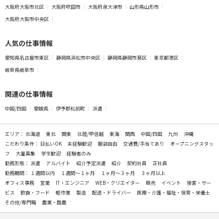
大阪府大阪市北区
大阪府吹田市
大阪府泉大津市
山形県山形市
大阪府大阪市中央区
人気の仕事情報
愛知県名古屋市東区
静岡県浜松市中央区
静岡県静岡市葵区
東京都港区
岐阜県岐阜市
関連の仕事情報
中国/四国
愛媛県
伊予郡松前町
派遣
エリア：
北海道
東北
関東
北陸/甲信越
東海
関西
中国/四国
九州
沖縄
こだわり条件：
日払いOK
未経験歓迎
服装自由
交通費/手当てあり
オープニングスタッ
フ
大量募集
学生歓迎
経験者のみ
勤務形態：
派遣
アルバイト
紹介予定派遣
紹介
契約社員
正社員
勤務期間：
１週間以内
１週間～１ヶ月
１ヶ月～３ヶ月
３ヶ月以上
オフィス事務
営業
IT・エンジニア
WEB・クリエイター
販売
イベント
接客・サー
ビス
飲食・フード
軽作業
製造
配送・ドライバー
医療・介護・福祉・保育・栄養士
その他/専門職
農業・酪農