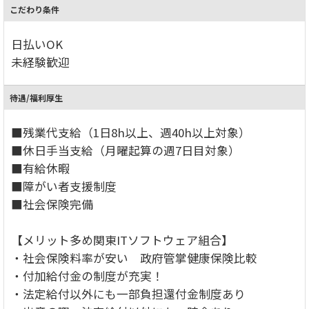
こだわり条件
日払いOK
未経験歓迎
待遇/福利厚生
■残業代支給（1日8h以上、週40h以上対象）
■休日手当支給（月曜起算の週7日目対象）
■有給休暇
■障がい者支援制度
■社会保険完備
【メリット多め関東ITソフトウェア組合】
・社会保険料率が安い 政府管掌健康保険比較
・付加給付金の制度が充実！
・法定給付以外にも一部負担還付金制度あり