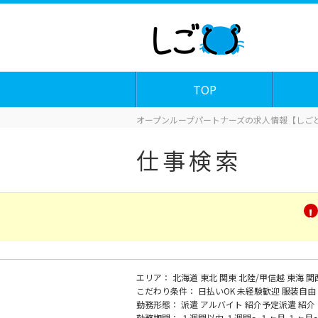
TOP
オープンループパートナーズの求人情報【しごと
仕事検索
エリア：
北海道
東北
関東
北陸/甲信越
東海
関
こだわり条件：
日払いOK
未経験歓迎
服装自由
勤務形態：
派遣
アルバイト
紹介予定派遣
紹介
勤務期間：
１週間以内
１週間～１ヶ月
１ヶ月