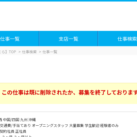
仕事一覧
支店一覧
仕事検索
ら】TOP
仕事検索
仕事一覧
この仕事は既に削除されたか、募集を終了しておりま
西
中国/四国
九州
沖縄
交通費/手当てあり
オープニングスタッフ
大量募集
学生歓迎
経験者のみ
契約社員
正社員
～３ヶ月
３ヶ月以上