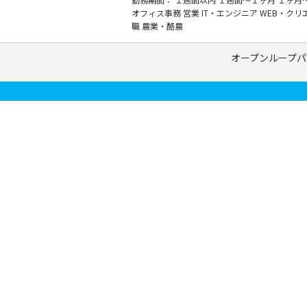
オフィス事務
営業
IT・エンジニア
WEB・クリ
職
農業・酪農
オープンループパ