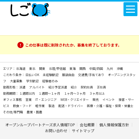
この仕事は既に削除されたか、募集を終了しております。
エリア：
北海道
東北
関東
北陸/甲信越
東海
関西
中国/四国
九州
沖縄
こだわり条件：
日払いOK
未経験歓迎
服装自由
交通費/手当てあり
オープニングスタッ
フ
大量募集
学生歓迎
経験者のみ
勤務形態：
派遣
アルバイト
紹介予定派遣
紹介
契約社員
正社員
勤務期間：
１週間以内
１週間～１ヶ月
１ヶ月～３ヶ月
３ヶ月以上
オフィス事務
営業
IT・エンジニア
WEB・クリエイター
販売
イベント
接客・サー
ビス
飲食・フード
軽作業
製造
配送・ドライバー
医療・介護・福祉・保育・栄養士
その他/専門職
農業・酪農
オープンループパートナーズ求人情報TOP
会社概要
個人情報保護方針
お問い合わせ
サイトマップ