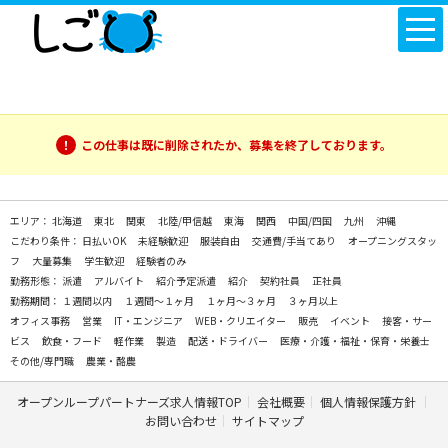
この仕事は既に削除されたか、募集を終了しております。
エリア：
北海道
東北
関東
北陸/甲信越
東海
関西
中国/四国
九州
沖縄
こだわり条件：
日払いOK
未経験歓迎
服装自由
交通費/手当てあり
オープニングスタッ
フ
大量募集
学生歓迎
経験者のみ
勤務形態：
派遣
アルバイト
紹介予定派遣
紹介
契約社員
正社員
勤務期間：
１週間以内
１週間～１ヶ月
１ヶ月～３ヶ月
３ヶ月以上
オフィス事務
営業
IT・エンジニア
WEB・クリエイター
販売
イベント
接客・サー
ビス
飲食・フード
軽作業
製造
配送・ドライバー
医療・介護・福祉・保育・栄養士
その他/専門職
農業・酪農
オープンループパートナーズ求人情報TOP
会社概要
個人情報保護方針
お問い合わせ
サイトマップ