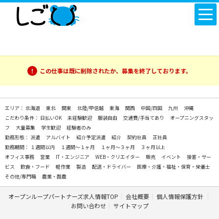
この仕事は既に削除されたか、募集を終了しております。
エリア：
北海道
東北
関東
北陸/甲信越
東海
関西
中国/四国
九州
沖縄
こだわり条件：
日払いOK
未経験歓迎
服装自由
交通費/手当てあり
オープニングスタッ
フ
大量募集
学生歓迎
経験者のみ
勤務形態：
派遣
アルバイト
紹介予定派遣
紹介
契約社員
正社員
勤務期間：
１週間以内
１週間～１ヶ月
１ヶ月～３ヶ月
３ヶ月以上
オフィス事務
営業
IT・エンジニア
WEB・クリエイター
販売
イベント
接客・サー
ビス
飲食・フード
軽作業
製造
配送・ドライバー
医療・介護・福祉・保育・栄養士
その他/専門職
農業・酪農
オープンループパートナーズ求人情報TOP
会社概要
個人情報保護方針
お問い合わせ
サイトマップ