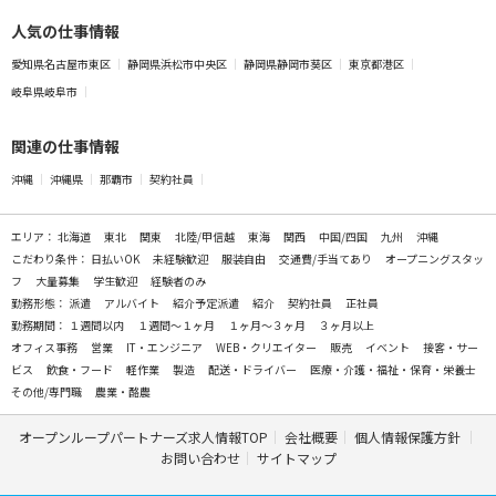
人気の仕事情報
愛知県名古屋市東区
静岡県浜松市中央区
静岡県静岡市葵区
東京都港区
岐阜県岐阜市
関連の仕事情報
沖縄
沖縄県
那覇市
契約社員
エリア：
北海道
東北
関東
北陸/甲信越
東海
関西
中国/四国
九州
沖縄
こだわり条件：
日払いOK
未経験歓迎
服装自由
交通費/手当てあり
オープニングスタッ
フ
大量募集
学生歓迎
経験者のみ
勤務形態：
派遣
アルバイト
紹介予定派遣
紹介
契約社員
正社員
勤務期間：
１週間以内
１週間～１ヶ月
１ヶ月～３ヶ月
３ヶ月以上
オフィス事務
営業
IT・エンジニア
WEB・クリエイター
販売
イベント
接客・サー
ビス
飲食・フード
軽作業
製造
配送・ドライバー
医療・介護・福祉・保育・栄養士
その他/専門職
農業・酪農
オープンループパートナーズ求人情報TOP
会社概要
個人情報保護方針
お問い合わせ
サイトマップ