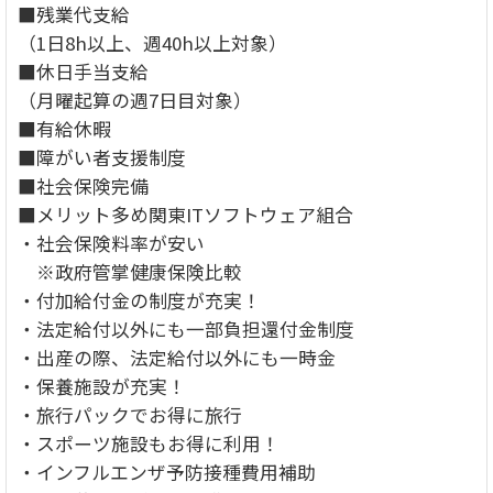
■残業代支給
（1日8h以上、週40h以上対象）
■休日手当支給
（月曜起算の週7日目対象）
■有給休暇
■障がい者支援制度
■社会保険完備
■メリット多め関東ITソフトウェア組合
・社会保険料率が安い
※政府管掌健康保険比較
・付加給付金の制度が充実！
・法定給付以外にも一部負担還付金制度
・出産の際、法定給付以外にも一時金
・保養施設が充実！
・旅行パックでお得に旅行
・スポーツ施設もお得に利用！
・インフルエンザ予防接種費用補助