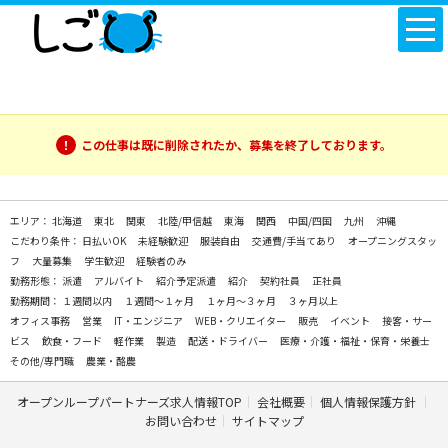
この仕事は既に削除されたか、募集を終了しております。
エリア：
北海道
東北
関東
北陸/甲信越
東海
関西
中国/四国
九州
沖縄
こだわり条件：
日払いOK
未経験歓迎
服装自由
交通費/手当てあり
オープニングスタッ
フ
大量募集
学生歓迎
経験者のみ
勤務形態：
派遣
アルバイト
紹介予定派遣
紹介
契約社員
正社員
勤務期間：
１週間以内
１週間～１ヶ月
１ヶ月～３ヶ月
３ヶ月以上
オフィス事務
営業
IT・エンジニア
WEB・クリエイター
販売
イベント
接客・サー
ビス
飲食・フード
軽作業
製造
配送・ドライバー
医療・介護・福祉・保育・栄養士
その他/専門職
農業・酪農
オープンループパートナーズ求人情報TOP
会社概要
個人情報保護方針
お問い合わせ
サイトマップ