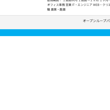
オフィス事務
営業
IT・エンジニア
WEB・クリ
職
農業・酪農
オープンループパ