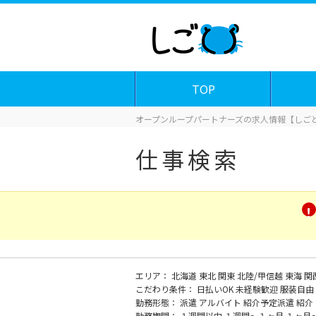
TOP
オープンループパートナーズの求人情報【しごと
仕事検索
エリア：
北海道
東北
関東
北陸/甲信越
東海
関
こだわり条件：
日払いOK
未経験歓迎
服装自由
勤務形態：
派遣
アルバイト
紹介予定派遣
紹介
勤務期間：
１週間以内
１週間～１ヶ月
１ヶ月