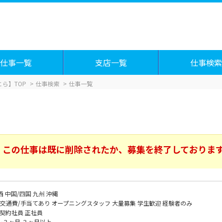
仕事一覧
支店一覧
仕事検索
ら】TOP
仕事検索
仕事一覧
この仕事は既に削除されたか、募集を終了しておりま
西
中国/四国
九州
沖縄
交通費/手当てあり
オープニングスタッフ
大量募集
学生歓迎
経験者のみ
契約社員
正社員
～３ヶ月
３ヶ月以上