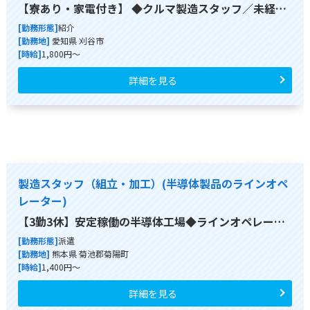
【寮あり・家電付き】 ◆クルマ製造スタッフ／未経…
[勤務形態]
紹介
[勤務地]
愛知県 刈谷市
[時給]
1,800円～
詳細を見る
製造スタッフ（組立・加工）(半導体製品のラインオペ
レーター)
【3勤3休】安定稼働の半導体工場◆ラインオペレー…
[勤務形態]
派遣
[勤務地]
熊本県 菊池郡菊陽町
[時給]
1,400円～
詳細を見る