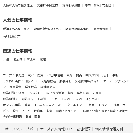
大阪府大阪市住之江区
京都府長岡京市
東京都多摩市
神奈川県横浜市西区
人気の仕事情報
愛知県名古屋市東区
静岡県浜松市中央区
静岡県静岡市葵区
東京都港区
石川県金沢市
関連の仕事情報
九州
熊本県
宇城市
派遣
エリア：
北海道
東北
関東
北陸/甲信越
東海
関西
中国/四国
九州
沖縄
こだわり条件：
日払いOK
未経験歓迎
服装自由
交通費/手当てあり
オープニングスタッ
フ
大量募集
学生歓迎
経験者のみ
勤務形態：
派遣
アルバイト
紹介予定派遣
紹介
契約社員
正社員
勤務期間：
１週間以内
１週間～１ヶ月
１ヶ月～３ヶ月
３ヶ月以上
オフィス事務
営業
IT・エンジニア
WEB・クリエイター
販売
イベント
接客・サー
ビス
飲食・フード
軽作業
製造
配送・ドライバー
医療・介護・福祉・保育・栄養士
その他/専門職
農業・酪農
オープンループパートナーズ求人情報TOP
会社概要
個人情報保護方針