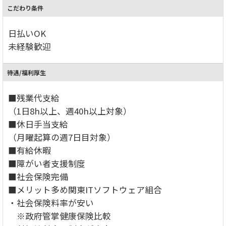
こだわり条件
日払いOK
未経験歓迎
待遇/福利厚生
■残業代支給
（1日8h以上、週40h以上対象）
■休日手当支給
（月曜起算の週7日目対象）
■有給休暇
■障がい者支援制度
■社会保険完備
■メリット多め関東ITソフトウェア組合
・社会保険料率が安い
※政府管掌健康保険比較