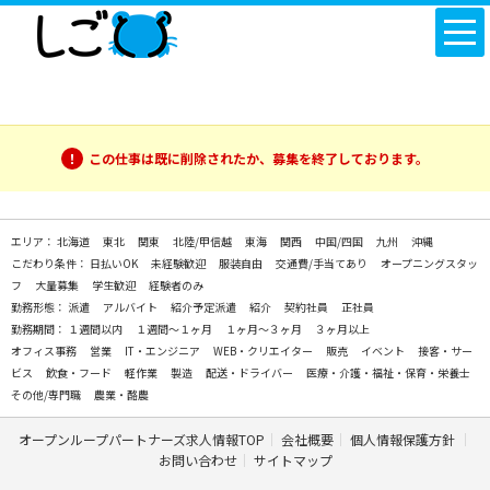
この仕事は既に削除されたか、募集を終了しております。
エリア：
北海道
東北
関東
北陸/甲信越
東海
関西
中国/四国
九州
沖縄
こだわり条件：
日払いOK
未経験歓迎
服装自由
交通費/手当てあり
オープニングスタッ
フ
大量募集
学生歓迎
経験者のみ
勤務形態：
派遣
アルバイト
紹介予定派遣
紹介
契約社員
正社員
勤務期間：
１週間以内
１週間～１ヶ月
１ヶ月～３ヶ月
３ヶ月以上
オフィス事務
営業
IT・エンジニア
WEB・クリエイター
販売
イベント
接客・サー
ビス
飲食・フード
軽作業
製造
配送・ドライバー
医療・介護・福祉・保育・栄養士
その他/専門職
農業・酪農
オープンループパートナーズ求人情報TOP
会社概要
個人情報保護方針
お問い合わせ
サイトマップ