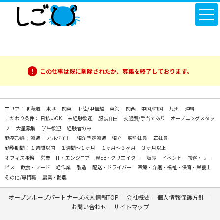
この仕事は既に削除されたか、募集を終了しております。
エリア：
北海道
東北
関東
北陸/甲信越
東海
関西
中国/四国
九州
沖縄
こだわり条件：
日払いOK
未経験歓迎
服装自由
交通費/手当てあり
オープニングスタッ
フ
大量募集
学生歓迎
経験者のみ
勤務形態：
派遣
アルバイト
紹介予定派遣
紹介
契約社員
正社員
勤務期間：
１週間以内
１週間～１ヶ月
１ヶ月～３ヶ月
３ヶ月以上
オフィス事務
営業
IT・エンジニア
WEB・クリエイター
販売
イベント
接客・サー
ビス
飲食・フード
軽作業
製造
配送・ドライバー
医療・介護・福祉・保育・栄養士
その他/専門職
農業・酪農
オープンループパートナーズ求人情報TOP
会社概要
個人情報保護方針
お問い合わせ
サイトマップ