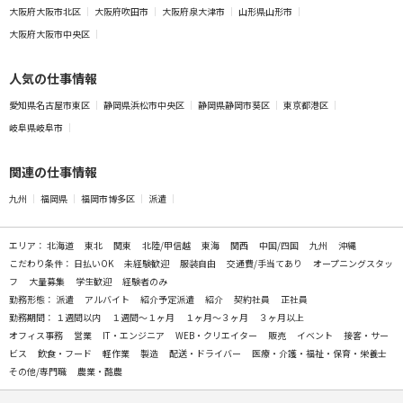
大阪府大阪市北区
大阪府吹田市
大阪府泉大津市
山形県山形市
大阪府大阪市中央区
人気の仕事情報
愛知県名古屋市東区
静岡県浜松市中央区
静岡県静岡市葵区
東京都港区
岐阜県岐阜市
関連の仕事情報
九州
福岡県
福岡市博多区
派遣
エリア：
北海道
東北
関東
北陸/甲信越
東海
関西
中国/四国
九州
沖縄
こだわり条件：
日払いOK
未経験歓迎
服装自由
交通費/手当てあり
オープニングスタッ
フ
大量募集
学生歓迎
経験者のみ
勤務形態：
派遣
アルバイト
紹介予定派遣
紹介
契約社員
正社員
勤務期間：
１週間以内
１週間～１ヶ月
１ヶ月～３ヶ月
３ヶ月以上
オフィス事務
営業
IT・エンジニア
WEB・クリエイター
販売
イベント
接客・サー
ビス
飲食・フード
軽作業
製造
配送・ドライバー
医療・介護・福祉・保育・栄養士
その他/専門職
農業・酪農