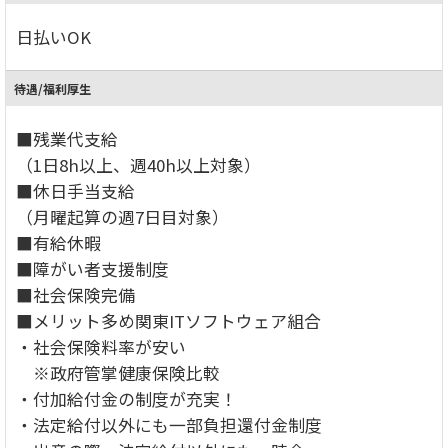
日払いOK
待遇/福利厚生
■残業代支給
（1日8h以上、週40h以上対象）
■休日手当支給
（月曜起算の週7日目対象）
■有給休暇
■障がい者支援制度
■社会保険完備
■メリット多め関東ITソフトウェア組合
・社会保険料率が安い
※政府管掌健康保険比較
・付加給付金の制度が充実！
・法定給付以外にも一部負担還付金制度