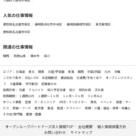
大阪府大阪市中央区
人気の仕事情報
愛知県名古屋市東区
静岡県浜松市中央区
静岡県静岡市葵区
東京都港区
愛知県名古屋市中区
関連の仕事情報
関西
和歌山県
橋本市
紹介
エリア：
北海道
東北
関東
北陸/甲信越
東海
関西
中国/四国
九州
沖縄
こだわり条件：
日払いOK
未経験歓迎
服装自由
交通費/手当てあり
オープニングスタッ
フ
大量募集
学生歓迎
経験者のみ
勤務形態：
派遣
アルバイト
紹介予定派遣
紹介
契約社員
正社員
勤務期間：
１週間以内
１週間～１ヶ月
１ヶ月～３ヶ月
３ヶ月以上
オフィス事務
営業
IT・エンジニア
WEB・クリエイター
販売
イベント
接客・サー
ビス
飲食・フード
軽作業
製造
配送・ドライバー
医療・介護・福祉・保育・栄養士
その他/専門職
農業・酪農
オープンループパートナーズ求人情報TOP
会社概要
個人情報保護方針
お問い合わせ
サイトマップ