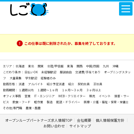
この仕事は既に削除されたか、募集を終了しております。
エリア：
北海道
東北
関東
北陸/甲信越
東海
関西
中国/四国
九州
沖縄
こだわり条件：
日払いOK
未経験歓迎
服装自由
交通費/手当てあり
オープニングスタッ
フ
大量募集
学生歓迎
経験者のみ
勤務形態：
派遣
アルバイト
紹介予定派遣
紹介
契約社員
正社員
勤務期間：
１週間以内
１週間～１ヶ月
１ヶ月～３ヶ月
３ヶ月以上
オフィス事務
営業
IT・エンジニア
WEB・クリエイター
販売
イベント
接客・サー
ビス
飲食・フード
軽作業
製造
配送・ドライバー
医療・介護・福祉・保育・栄養士
その他/専門職
農業・酪農
オープンループパートナーズ求人情報TOP
会社概要
個人情報保護方針
お問い合わせ
サイトマップ