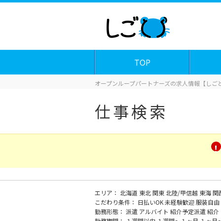
TOP
オープンループパートナーズの求人情報【しごと
仕事検索
エリア：
北海道
東北
関東
北陸/甲信越
東海
関
こだわり条件：
日払いOK
未経験歓迎
服装自由
勤務形態：
派遣
アルバイト
紹介予定派遣
紹介
勤務期間：
１週間以内
１週間～１ヶ月
１ヶ月