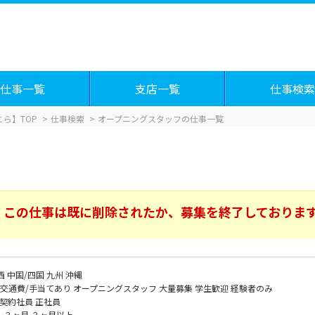
仕事一覧
支店一覧
仕事検索
ら】TOP
仕事検索
オープニングスタッフの仕事一覧
この仕事は既に削除されたか、募集を終了しておりま
西
中国/四国
九州
沖縄
交通費/手当てあり
オープニングスタッフ
大量募集
学生歓迎
経験者のみ
契約社員
正社員
～３ヶ月
３ヶ月以上