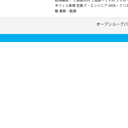
オフィス事務
営業
IT・エンジニア
WEB・クリ
職
農業・酪農
オープンループパ