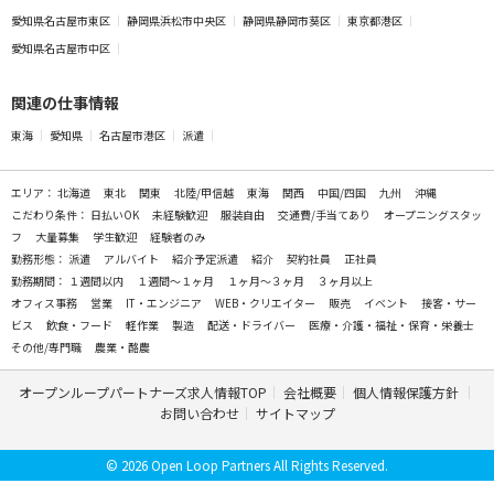
愛知県名古屋市東区
静岡県浜松市中央区
静岡県静岡市葵区
東京都港区
愛知県名古屋市中区
関連の仕事情報
東海
愛知県
名古屋市港区
派遣
エリア：
北海道
東北
関東
北陸/甲信越
東海
関西
中国/四国
九州
沖縄
こだわり条件：
日払いOK
未経験歓迎
服装自由
交通費/手当てあり
オープニングスタッ
フ
大量募集
学生歓迎
経験者のみ
勤務形態：
派遣
アルバイト
紹介予定派遣
紹介
契約社員
正社員
勤務期間：
１週間以内
１週間～１ヶ月
１ヶ月～３ヶ月
３ヶ月以上
オフィス事務
営業
IT・エンジニア
WEB・クリエイター
販売
イベント
接客・サー
ビス
飲食・フード
軽作業
製造
配送・ドライバー
医療・介護・福祉・保育・栄養士
その他/専門職
農業・酪農
オープンループパートナーズ求人情報TOP
会社概要
個人情報保護方針
お問い合わせ
サイトマップ
© 2026 Open Loop Partners All Rights Reserved.