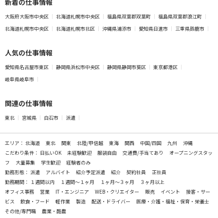
新着の仕事情報
大阪府大阪市中央区
北海道札幌市中央区
福島県双葉郡双葉町
福島県双葉郡浪江町
北海道札幌市中央区
北海道札幌市北区
沖縄県浦添市
愛知県日進市
三重県鈴鹿市
人気の仕事情報
愛知県名古屋市東区
静岡県浜松市中央区
静岡県静岡市葵区
東京都港区
岐阜県岐阜市
関連の仕事情報
東北
宮城県
白石市
派遣
エリア：
北海道
東北
関東
北陸/甲信越
東海
関西
中国/四国
九州
沖縄
こだわり条件：
日払いOK
未経験歓迎
服装自由
交通費/手当てあり
オープニングスタッ
フ
大量募集
学生歓迎
経験者のみ
勤務形態：
派遣
アルバイト
紹介予定派遣
紹介
契約社員
正社員
勤務期間：
１週間以内
１週間～１ヶ月
１ヶ月～３ヶ月
３ヶ月以上
オフィス事務
営業
IT・エンジニア
WEB・クリエイター
販売
イベント
接客・サー
ビス
飲食・フード
軽作業
製造
配送・ドライバー
医療・介護・福祉・保育・栄養士
その他/専門職
農業・酪農