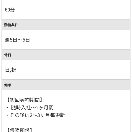
60分
勤務条件
週5日～5日
休日
日,祝
備考
【初回契約期間】
・ 随時入社～2ヶ月間
・その後は2～3ヶ月毎更新
【保険関係】