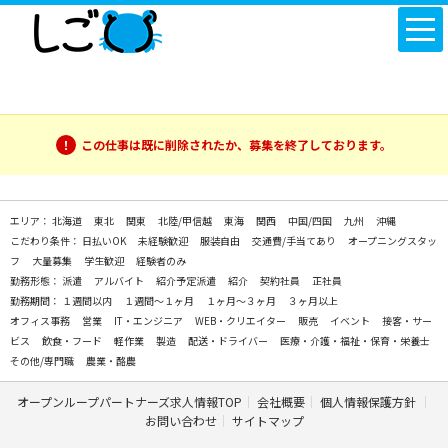
この仕事は既に削除されたか、募集を終了しております。
エリア：
北海道
東北
関東
北陸/甲信越
東海
関西
中国/四国
九州
沖縄
こだわり条件：
日払いOK
未経験歓迎
服装自由
交通費/手当てあり
オープニングスタッ
フ
大量募集
学生歓迎
経験者のみ
勤務形態：
派遣
アルバイト
紹介予定派遣
紹介
契約社員
正社員
勤務期間：
１週間以内
１週間～１ヶ月
１ヶ月～３ヶ月
３ヶ月以上
オフィス事務
営業
IT・エンジニア
WEB・クリエイター
販売
イベント
接客・サー
ビス
飲食・フード
軽作業
製造
配送・ドライバー
医療・介護・福祉・保育・栄養士
その他/専門職
農業・酪農
オープンループパートナーズ求人情報TOP
会社概要
個人情報保護方針
お問い合わせ
サイトマップ