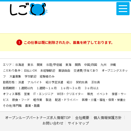
この仕事は既に削除されたか、募集を終了しております。
エリア：
北海道
東北
関東
北陸/甲信越
東海
関西
中国/四国
九州
沖縄
こだわり条件：
日払いOK
未経験歓迎
服装自由
交通費/手当てあり
オープニングスタッ
フ
大量募集
学生歓迎
経験者のみ
勤務形態：
派遣
アルバイト
紹介予定派遣
紹介
契約社員
正社員
勤務期間：
１週間以内
１週間～１ヶ月
１ヶ月～３ヶ月
３ヶ月以上
オフィス事務
営業
IT・エンジニア
WEB・クリエイター
販売
イベント
接客・サー
ビス
飲食・フード
軽作業
製造
配送・ドライバー
医療・介護・福祉・保育・栄養士
その他/専門職
農業・酪農
オープンループパートナーズ求人情報TOP
会社概要
個人情報保護方針
お問い合わせ
サイトマップ