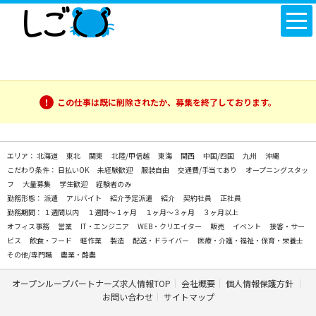
この仕事は既に削除されたか、募集を終了しております。
エリア：
北海道
東北
関東
北陸/甲信越
東海
関西
中国/四国
九州
沖縄
こだわり条件：
日払いOK
未経験歓迎
服装自由
交通費/手当てあり
オープニングスタッ
フ
大量募集
学生歓迎
経験者のみ
勤務形態：
派遣
アルバイト
紹介予定派遣
紹介
契約社員
正社員
勤務期間：
１週間以内
１週間～１ヶ月
１ヶ月～３ヶ月
３ヶ月以上
オフィス事務
営業
IT・エンジニア
WEB・クリエイター
販売
イベント
接客・サー
ビス
飲食・フード
軽作業
製造
配送・ドライバー
医療・介護・福祉・保育・栄養士
その他/専門職
農業・酪農
オープンループパートナーズ求人情報TOP
会社概要
個人情報保護方針
お問い合わせ
サイトマップ