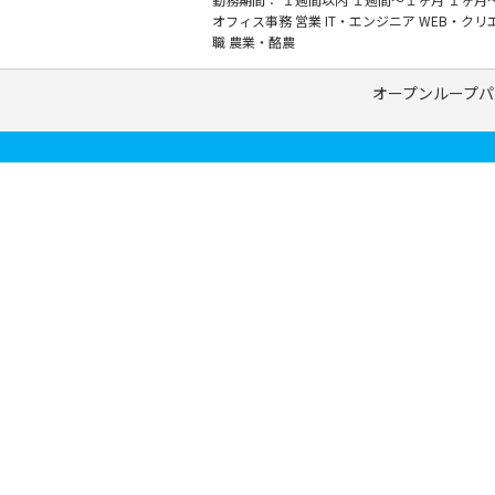
オフィス事務
営業
IT・エンジニア
WEB・クリ
職
農業・酪農
オープンループパ