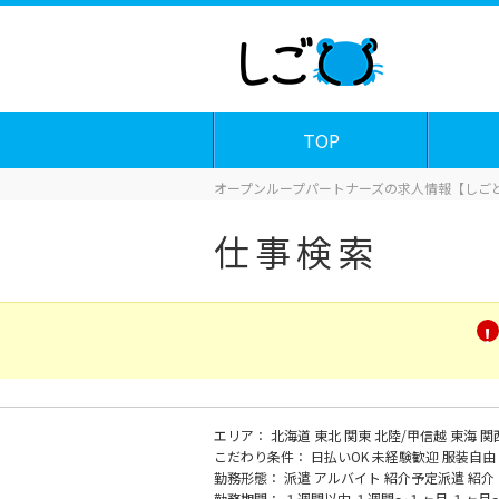
TOP
オープンループパートナーズの求人情報【しごと
仕事検索
エリア：
北海道
東北
関東
北陸/甲信越
東海
関
こだわり条件：
日払いOK
未経験歓迎
服装自由
勤務形態：
派遣
アルバイト
紹介予定派遣
紹介
勤務期間：
１週間以内
１週間～１ヶ月
１ヶ月