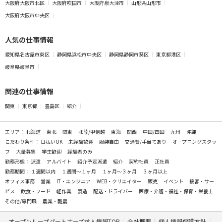
大阪府大阪市北区
大阪府吹田市
大阪府泉大津市
山形県山形市
大阪府大阪市中央区
人気の仕事情報
愛知県名古屋市東区
静岡県浜松市中央区
静岡県静岡市葵区
東京都港区
岐阜県岐阜市
関連の仕事情報
関東
東京都
豊島区
紹介
エリア：
北海道
東北
関東
北陸/甲信越
東海
関西
中国/四国
九州
沖縄
こだわり条件：
日払いOK
未経験歓迎
服装自由
交通費/手当てあり
オープニングスタッ
フ
大量募集
学生歓迎
経験者のみ
勤務形態：
派遣
アルバイト
紹介予定派遣
紹介
契約社員
正社員
勤務期間：
１週間以内
１週間～１ヶ月
１ヶ月～３ヶ月
３ヶ月以上
オフィス事務
営業
IT・エンジニア
WEB・クリエイター
販売
イベント
接客・サー
ビス
飲食・フード
軽作業
製造
配送・ドライバー
医療・介護・福祉・保育・栄養士
その他/専門職
農業・酪農
オープンループパートナーズ求人情報TOP
会社概要
個人情報保護方針