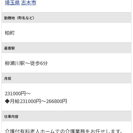
埼玉県
志木市
勤務地（町名など）
柏町
最寄駅
柳瀬川駅～徒歩6分
月収
231000円～
◆月給231000円～266800円
仕事内容
介護付有料老人ホームでの介護業務をお任せします。