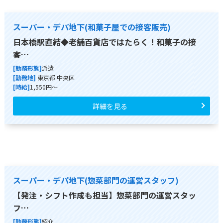
スーパー・デパ地下(和菓子屋での接客販売)
日本橋駅直結◆老舗百貨店ではたらく！和菓子の接
客…
[勤務形態]
派遣
[勤務地]
東京都 中央区
[時給]
1,550円～
詳細を見る
スーパー・デパ地下(惣菜部門の運営スタッフ)
【発注・シフト作成も担当】惣菜部門の運営スタッ
フ…
[勤務形態]
紹介