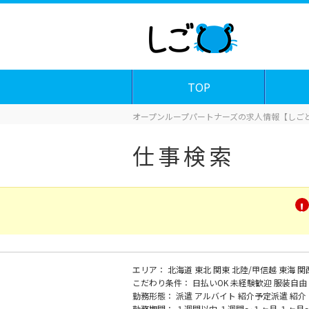
TOP
オープンループパートナーズの求人情報【しごと
仕事検索
エリア：
北海道
東北
関東
北陸/甲信越
東海
関
こだわり条件：
日払いOK
未経験歓迎
服装自由
勤務形態：
派遣
アルバイト
紹介予定派遣
紹介
勤務期間：
１週間以内
１週間～１ヶ月
１ヶ月