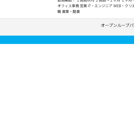
オフィス事務
営業
IT・エンジニア
WEB・クリ
職
農業・酪農
オープンループパ