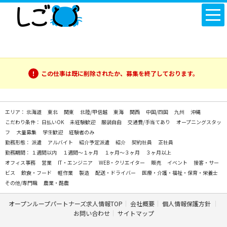
この仕事は既に削除されたか、募集を終了しております。
エリア：
北海道
東北
関東
北陸/甲信越
東海
関西
中国/四国
九州
沖縄
こだわり条件：
日払いOK
未経験歓迎
服装自由
交通費/手当てあり
オープニングスタッ
フ
大量募集
学生歓迎
経験者のみ
勤務形態：
派遣
アルバイト
紹介予定派遣
紹介
契約社員
正社員
勤務期間：
１週間以内
１週間～１ヶ月
１ヶ月～３ヶ月
３ヶ月以上
オフィス事務
営業
IT・エンジニア
WEB・クリエイター
販売
イベント
接客・サー
ビス
飲食・フード
軽作業
製造
配送・ドライバー
医療・介護・福祉・保育・栄養士
その他/専門職
農業・酪農
オープンループパートナーズ求人情報TOP
会社概要
個人情報保護方針
お問い合わせ
サイトマップ