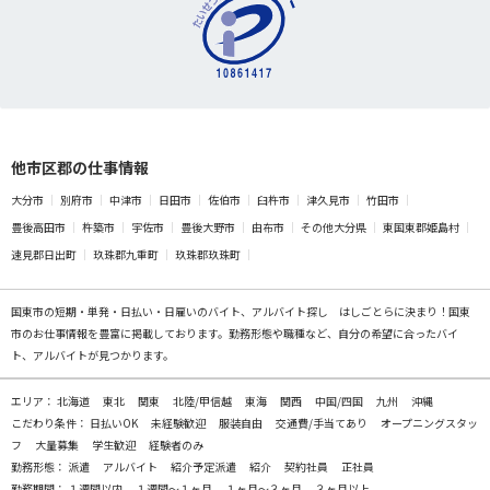
他市区郡の仕事情報
大分市
別府市
中津市
日田市
佐伯市
臼杵市
津久見市
竹田市
豊後高田市
杵築市
宇佐市
豊後大野市
由布市
その他大分県
東国東郡姫島村
速見郡日出町
玖珠郡九重町
玖珠郡玖珠町
国東市の
短期・単発・日払い・日雇いのバイト、アルバイト探し
はしごとらに決まり！国東
市のお仕事情報を豊富に掲載しております。勤務形態や職種など、自分の希望に合ったバイ
ト、アルバイトが見つかります。
エリア：
北海道
東北
関東
北陸/甲信越
東海
関西
中国/四国
九州
沖縄
こだわり条件：
日払いOK
未経験歓迎
服装自由
交通費/手当てあり
オープニングスタッ
フ
大量募集
学生歓迎
経験者のみ
勤務形態：
派遣
アルバイト
紹介予定派遣
紹介
契約社員
正社員
勤務期間：
１週間以内
１週間～１ヶ月
１ヶ月～３ヶ月
３ヶ月以上