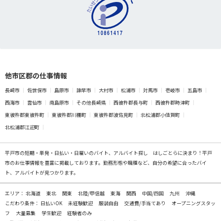
他市区郡の仕事情報
長崎市
佐世保市
島原市
諫早市
大村市
松浦市
対馬市
壱岐市
五島市
西海市
雲仙市
南島原市
その他長崎県
西彼杵郡長与町
西彼杵郡時津町
東彼杵郡東彼杵町
東彼杵郡川棚町
東彼杵郡波佐見町
北松浦郡小値賀町
北松浦郡江迎町
平戸市の
短期・単発・日払い・日雇いのバイト、アルバイト探し
はしごとらに決まり！平戸
市のお仕事情報を豊富に掲載しております。勤務形態や職種など、自分の希望に合ったバイ
ト、アルバイトが見つかります。
エリア：
北海道
東北
関東
北陸/甲信越
東海
関西
中国/四国
九州
沖縄
こだわり条件：
日払いOK
未経験歓迎
服装自由
交通費/手当てあり
オープニングスタッ
フ
大量募集
学生歓迎
経験者のみ