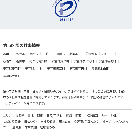
他市区郡の仕事情報
高知市
安芸市
南国市
土佐市
須崎市
宿毛市
土佐清水市
四万十市
香南市
香美市
その他高知県
安芸郡東洋町
安芸郡奈半利町
安芸郡田野町
安芸郡安田町
安芸郡北川村
安芸郡馬路村
安芸郡芸西村
長岡郡本山町
長岡郡大豊町
室戸市の
短期・単発・日払い・日雇いのバイト、アルバイト探し
はしごとらに決まり！室戸
市のお仕事情報を豊富に掲載しております。勤務形態や職種など、自分の希望に合ったバイ
ト、アルバイトが見つかります。
エリア：
北海道
東北
関東
北陸/甲信越
東海
関西
中国/四国
九州
沖縄
こだわり条件：
日払いOK
未経験歓迎
服装自由
交通費/手当てあり
オープニングスタッ
フ
大量募集
学生歓迎
経験者のみ