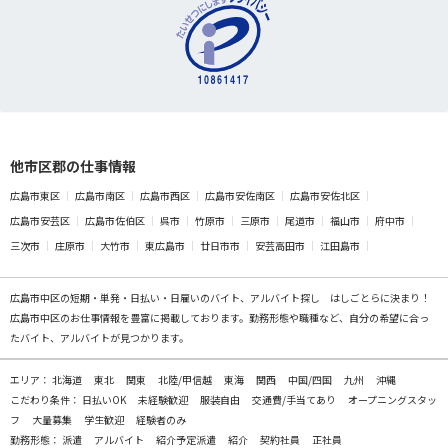
他市区郡の仕事情報
広島市東区
広島市南区
広島市西区
広島市安佐南区
広島市安佐北区
広島市安芸区
広島市佐伯区
呉市
竹原市
三原市
尾道市
福山市
府中市
三次市
庄原市
大竹市
東広島市
廿日市市
安芸高田市
江田島市
広島市中区の
短期・単発・日払い・日雇いのバイト、アルバイト探し
はしごとらに決まり！
広島市中区のお仕事情報を豊富に掲載しております。勤務形態や職種など、自分の希望に合っ
たバイト、アルバイトが見つかります。
エリア：
北海道
東北
関東
北陸/甲信越
東海
関西
中国/四国
九州
沖縄
こだわり条件：
日払いOK
未経験歓迎
服装自由
交通費/手当てあり
オープニングスタッ
フ
大量募集
学生歓迎
経験者のみ
勤務形態：
派遣
アルバイト
紹介予定派遣
紹介
契約社員
正社員