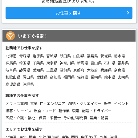
まだ閲覧履歴がありません。
お仕事を探す
いますぐ検索！
勤務地でお仕事を探す
北海道
青森県
岩手県
宮城県
秋田県
山形県
福島県
茨城県
栃木県
群馬県
埼玉県
千葉県
東京都
神奈川県
新潟県
富山県
石川県
福井県
岐阜県
静岡県
愛知県
三重県
滋賀県
京都府
大阪府
兵庫県
奈良県
和歌山県
岡山県
愛媛県
高知県
福岡県
佐賀県
長崎県
熊本県
宮崎県
鹿児島県
沖縄県
職種でお仕事を探す
オフィス事務
営業
IT・エンジニア
WEB・クリエイター
販売
イベント
接客・サービス
飲食・フード
軽作業
製造
配送・ドライバー
医療・介護・福祉・保育・栄養士
その他/専門職
農業・酪農
エリアでお仕事を探す
北海道
東北
関東
北陸/甲信越
東海
関西
中国/四国
九州
沖縄