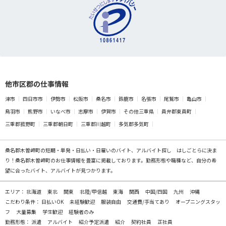
他市区郡の仕事情報
津市
四日市市
伊勢市
松阪市
桑名市
鈴鹿市
名張市
尾鷲市
亀山市
鳥羽市
熊野市
いなべ市
志摩市
伊賀市
その他三重県
員弁郡東員町
三重郡菰野町
三重郡朝日町
三重郡川越町
多気郡多気町
桑名郡木曽岬町の
短期・単発・日払い・日雇いのバイト、アルバイト探し
はしごとらに決ま
り！桑名郡木曽岬町のお仕事情報を豊富に掲載しております。勤務形態や職種など、自分の希
望に合ったバイト、アルバイトが見つかります。
エリア：
北海道
東北
関東
北陸/甲信越
東海
関西
中国/四国
九州
沖縄
こだわり条件：
日払いOK
未経験歓迎
服装自由
交通費/手当てあり
オープニングスタッ
フ
大量募集
学生歓迎
経験者のみ
勤務形態：
派遣
アルバイト
紹介予定派遣
紹介
契約社員
正社員