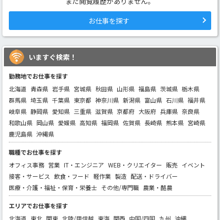
まだ閲覧履歴がありません。
お仕事を探す
いますぐ検索！
勤務地でお仕事を探す
北海道
青森県
岩手県
宮城県
秋田県
山形県
福島県
茨城県
栃木県
群馬県
埼玉県
千葉県
東京都
神奈川県
新潟県
富山県
石川県
福井県
岐阜県
静岡県
愛知県
三重県
滋賀県
京都府
大阪府
兵庫県
奈良県
和歌山県
岡山県
愛媛県
高知県
福岡県
佐賀県
長崎県
熊本県
宮崎県
鹿児島県
沖縄県
職種でお仕事を探す
オフィス事務
営業
IT・エンジニア
WEB・クリエイター
販売
イベント
接客・サービス
飲食・フード
軽作業
製造
配送・ドライバー
医療・介護・福祉・保育・栄養士
その他/専門職
農業・酪農
エリアでお仕事を探す
北海道
東北
関東
北陸/甲信越
東海
関西
中国/四国
九州
沖縄