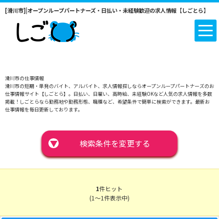
[滑川市]|オープンループパートナーズ・日払い・未経験歓迎の求人情報【しごとら】
滑川市の仕事情報
滑川市の短期・単発のバイト、アルバイト、求人情報探しならオープンループパートナーズのお
仕事情報サイト【しごとら】。日払い、日雇い、高時給、未経験OKなど人気の求人情報を多数
掲載！しごとらなら勤務地や勤務形態、職種など、希望条件で簡単に検索ができます。最新お
仕事情報を毎日更新しております。
▼
検索条件を変更する
1
件ヒット
(1～1件表示中)