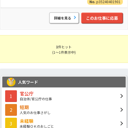
p35240401901
このお仕事に応募
詳細を見る
1
件ヒット
(1～1件表示中)
人気ワード
官公庁
1
自治体/官公庁の仕事
短期
2
人気のお仕事さがし
未経験
3
未経験ＯＫのおしごと