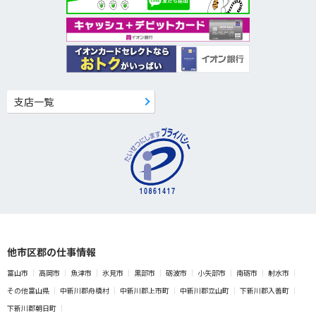
支店一覧
他市区郡の仕事情報
富山市
高岡市
魚津市
氷見市
黒部市
砺波市
小矢部市
南砺市
射水市
その他富山県
中新川郡舟橋村
中新川郡上市町
中新川郡立山町
下新川郡入善町
下新川郡朝日町