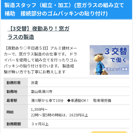
製造スタッフ（組立・加工）(窓ガラスの組み立て
補助 接続部分のゴムパッキンの貼り付け)
【3交替】夜勤あり！窓ガ
ラスの製造
【夜勤あり◇平日週５日】アルミ建材メー
カーで、窓ガラス製造のお仕事です。 ドラ
イバーを使用して組み立てを行ったりゴム
パッキンの貼り付けを行います。 製造経
験が無い方でも丁寧にお教えします
勤務形態
派遣
勤務地
富山県滑川市
最寄駅
滑川駅から車で10分 ◆車通勤OK！ 駐車場完備
1,300円～
時給
22時～翌5時の時給は、1625円以上
勤務期間
３ヶ月以上