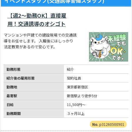
イベントスタッフ(交通誘導警備スタッフ)
【週2～勤務OK】直接雇
用！交通誘導のオシゴト
マンションや戸建ての建設現場での交通誘
導をお任せします。 入職後にはしっかり
法定教育があるので安心です。
勤務形態
紹介
紹介後の雇用形態
契約社員
勤務地
東京都新宿区
最寄駅
新宿駅より徒歩5分
日給
11,500円～
勤務期間
３ヶ月以上
p31260500901