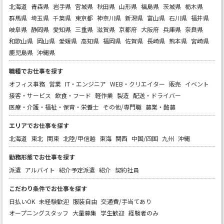
北海道
青森県
岩手県
宮城県
秋田県
山形県
福島県
茨城県
栃木県
群馬県
埼玉県
千葉県
東京都
神奈川県
新潟県
富山県
石川県
福井県
岐阜県
静岡県
愛知県
三重県
滋賀県
京都府
大阪府
兵庫県
奈良県
和歌山県
岡山県
愛媛県
高知県
福岡県
佐賀県
長崎県
熊本県
宮崎県
鹿児島県
沖縄県
職種でお仕事を探す
オフィス事務
営業
IT・エンジニア
WEB・クリエイター
販売
イベント
接客・サービス
飲食・フード
軽作業
製造
配送・ドライバー
医療・介護・福祉・保育・栄養士
その他/専門職
農業・酪農
エリアでお仕事を探す
北海道
東北
関東
北陸/甲信越
東海
関西
中国/四国
九州
沖縄
勤務形態でお仕事を探す
派遣
アルバイト
紹介予定派遣
紹介
契約社員
こだわり条件でお仕事を探す
日払いOK
未経験歓迎
服装自由
交通費/手当てあり
オープニングスタッフ
大量募集
学生歓迎
経験者のみ