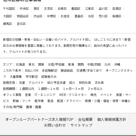
千代田区
中央区
港区
文京区
台東区
墨田区
江東区
品川区
目黒区
大田区
世田谷区
渋谷区
中野区
杉並区
豊島区
北区
荒川区
板橋区
練馬区
足立区
新宿区の
短期・単発・日払い・日雇いのバイト、アルバイト探し
はしごとらに決まり！新宿
区のお仕事情報を豊富に掲載しております。勤務形態や職種など、自分の希望に合ったバイ
ト、アルバイトが見つかります。
エリア：
北海道
東北
関東
北陸/甲信越
東海
関西
中国/四国
九州
沖縄
こだわり条件：
日払いOK
未経験歓迎
服装自由
交通費/手当てあり
オープニングスタッ
フ
大量募集
学生歓迎
経験者のみ
勤務形態：
派遣
アルバイト
紹介予定派遣
紹介
契約社員
正社員
勤務期間：
１週間以内
１週間～１ヶ月
１ヶ月～３ヶ月
３ヶ月以上
オフィス事務
営業
IT・エンジニア
WEB・クリエイター
販売
イベント
接客・サー
ビス
飲食・フード
軽作業
製造
配送・ドライバー
医療・介護・福祉・保育・栄養士
その他/専門職
農業・酪農
オープンループパートナーズ求人情報TOP
会社概要
個人情報保護方針
お問い合わせ
サイトマップ