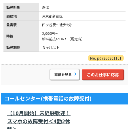
勤務形態
派遣
勤務地
東京都新宿区
最寄駅
四ツ谷駅～徒歩5分
2,000円～
時給
給料前払いOK！（規定有）
勤務期間
３ヶ月以上
p07260801101
このお仕事に応募
詳細を見る
コールセンター(携帯電話の故障受付)
【10月開始】未経験歓迎！
スマホの故障受付＜4勤2休