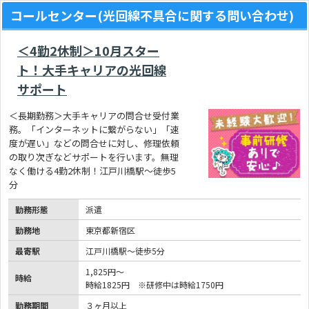
コールセンター(光回線不具合に関する問い合わせ)
＜4勤2休制＞10月スター
ト！大手キャリアの光回線
サポート
＜長期勤務＞大手キャリアの問合せ受付業
務。「インターネットに繋がらない」「速
度が遅い」などの問合せに対し、修理依頼
の取り次ぎなどサポートを行います。無理
なく働ける4勤2休制！江戸川橋駅～徒歩5
分
勤務形態
派遣
勤務地
東京都新宿区
最寄駅
江戸川橋駅～徒歩5分
1,825円～
時給
時給1825円 ※研修中は時給1750円
勤務期間
３ヶ月以上