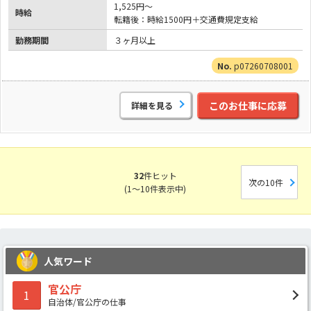
1,525円～
時給
転籍後：時給1500円＋交通費規定支給
勤務期間
３ヶ月以上
p07260708001
このお仕事に応募
詳細を見る
32
件ヒット
次の10件
(1～10件表示中)
人気ワード
官公庁
1
自治体/官公庁の仕事