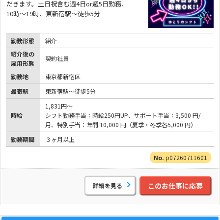
だきます。土日祝含む週4日or週5日勤務、
10時～19時、東新宿駅～徒歩5分
勤務形態
紹介
紹介後の
契約社員
雇用形態
勤務地
東京都新宿区
最寄駅
東新宿駅～徒歩5分
1,831円～
時給
シフト勤務手当：時給250円UP、サポート手当：3,500 円/
月、特別手当：年間 10,000 円（夏季・冬季各5,000 円）
勤務期間
３ヶ月以上
p07260711601
このお仕事に応募
詳細を見る