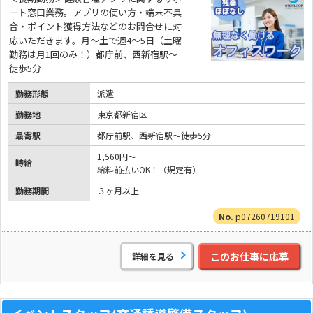
ート窓口業務。アプリの使い方・端末不具
合・ポイント獲得方法などのお問合せに対
応いただきます。月～土で週4～5日（土曜
勤務は月1回のみ！）都庁前、西新宿駅～
徒歩5分
勤務形態
派遣
勤務地
東京都新宿区
最寄駅
都庁前駅、西新宿駅～徒歩5分
1,560円～
時給
給料前払いOK！（規定有）
勤務期間
３ヶ月以上
p07260719101
このお仕事に応募
詳細を見る