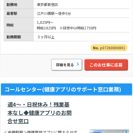
勤務地
東京都新宿区
最寄駅
江戸川橋駅～徒歩5分
1,825円～
時給
時給1825円 ※研修中は時給1750円
勤務期間
３ヶ月以上
p07260800801
このお仕事に応募
詳細を見る
コールセンター(健康アプリのサポート窓口業務)
週4～・日祝休み！残業基
本なし◆健康アプリのお問
合せ窓口
＜長期勤務＞健康管理アプリに関するサポ