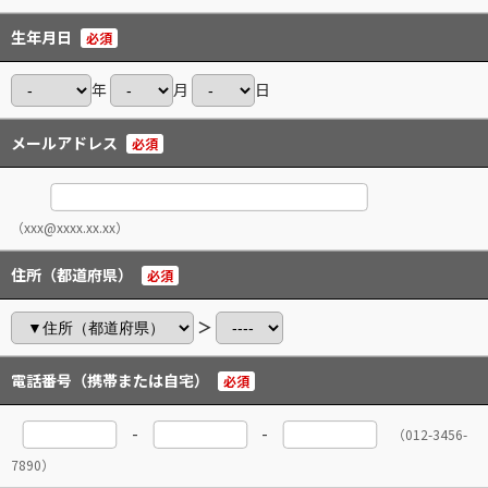
生年月日
必須
年
月
日
メールアドレス
必須
（xxx@xxxx.xx.xx）
住所（都道府県）
必須
＞
電話番号（携帯または自宅）
必須
-
-
（012-3456-
7890）