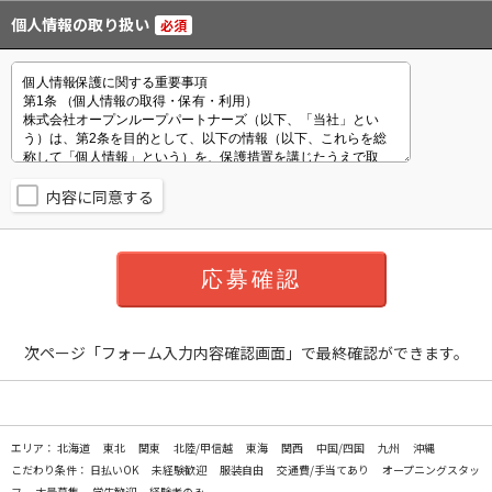
個人情報の取り扱い
必須
内容に同意する
次ページ「フォーム入力内容確認画面」で最終確認ができます。
エリア：
北海道
東北
関東
北陸/甲信越
東海
関西
中国/四国
九州
沖縄
こだわり条件：
日払いOK
未経験歓迎
服装自由
交通費/手当てあり
オープニングスタッ
フ
大量募集
学生歓迎
経験者のみ