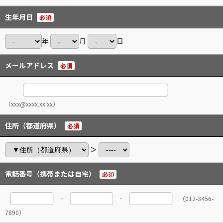
生年月日
必須
年
月
日
メールアドレス
必須
（xxx@xxxx.xx.xx）
住所（都道府県）
必須
＞
電話番号（携帯または自宅）
必須
-
-
（012-3456-
7890）