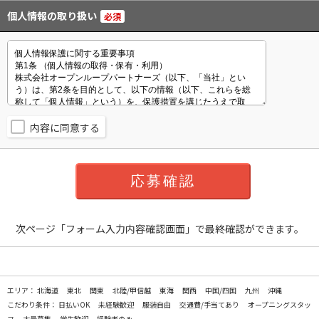
個人情報の取り扱い
必須
内容に同意する
次ページ「フォーム入力内容確認画面」で最終確認ができます。
エリア：
北海道
東北
関東
北陸/甲信越
東海
関西
中国/四国
九州
沖縄
こだわり条件：
日払いOK
未経験歓迎
服装自由
交通費/手当てあり
オープニングスタッ
フ
大量募集
学生歓迎
経験者のみ