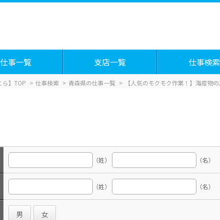
仕事一覧
支店一覧
仕事検索
ら】TOP
仕事検索
青森県の仕事一覧
【人気のモクモク作業！】海産物の
（姓）
（名）
（姓）
（名）
男
女