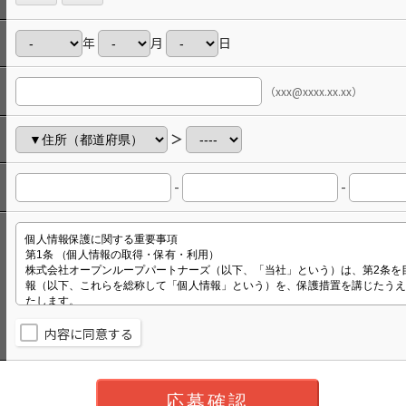
年
月
日
（xxx@xxxx.xx.xx）
＞
-
-
内容に同意する