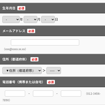
生年月日
必須
年
月
日
メールアドレス
必須
（xxx@xxxx.xx.xx）
住所（都道府県）
必須
＞
電話番号（携帯または自宅）
必須
-
-
（012-3456-
7890）