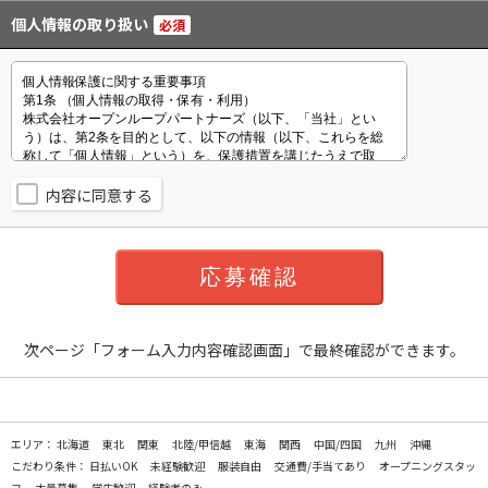
個人情報の取り扱い
必須
内容に同意する
次ページ「フォーム入力内容確認画面」で最終確認ができます。
エリア：
北海道
東北
関東
北陸/甲信越
東海
関西
中国/四国
九州
沖縄
こだわり条件：
日払いOK
未経験歓迎
服装自由
交通費/手当てあり
オープニングスタッ
フ
大量募集
学生歓迎
経験者のみ