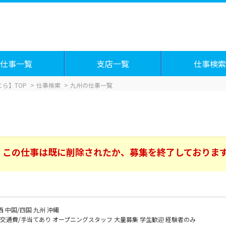
仕事一覧
支店一覧
仕事検索
ら】TOP
仕事検索
九州の仕事一覧
この仕事は既に削除されたか、募集を終了しておりま
西
中国/四国
九州
沖縄
交通費/手当てあり
オープニングスタッフ
大量募集
学生歓迎
経験者のみ