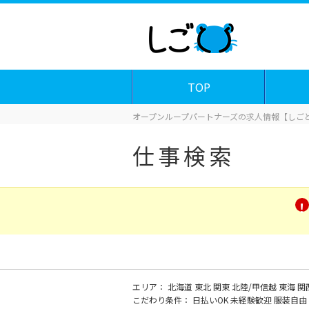
TOP
オープンループパートナーズの求人情報【しごと
仕事検索
エリア：
北海道
東北
関東
北陸/甲信越
東海
関
こだわり条件：
日払いOK
未経験歓迎
服装自由