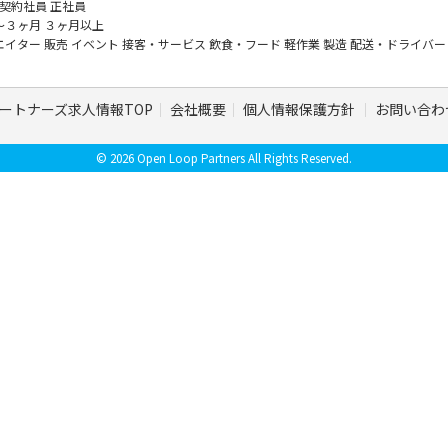
契約社員
正社員
～３ヶ月
３ヶ月以上
エイター
販売
イベント
接客・サービス
飲食・フード
軽作業
製造
配送・ドライバ
ートナーズ求人情報TOP
会社概要
個人情報保護方針
お問い合わ
© 2026 Open Loop Partners All Rights Reserved.