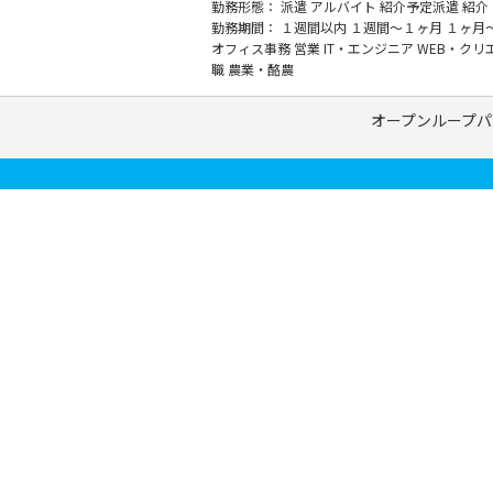
勤務形態：
派遣
アルバイト
紹介予定派遣
紹介
勤務期間：
１週間以内
１週間～１ヶ月
１ヶ月
オフィス事務
営業
IT・エンジニア
WEB・クリ
職
農業・酪農
オープンループパ