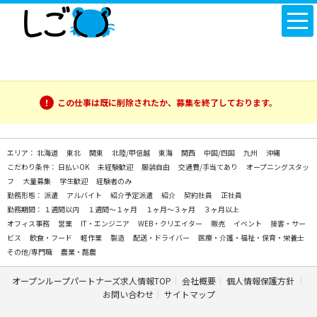
この仕事は既に削除されたか、募集を終了しております。
エリア：
北海道
東北
関東
北陸/甲信越
東海
関西
中国/四国
九州
沖縄
こだわり条件：
日払いOK
未経験歓迎
服装自由
交通費/手当てあり
オープニングスタッ
フ
大量募集
学生歓迎
経験者のみ
勤務形態：
派遣
アルバイト
紹介予定派遣
紹介
契約社員
正社員
勤務期間：
１週間以内
１週間～１ヶ月
１ヶ月～３ヶ月
３ヶ月以上
オフィス事務
営業
IT・エンジニア
WEB・クリエイター
販売
イベント
接客・サー
ビス
飲食・フード
軽作業
製造
配送・ドライバー
医療・介護・福祉・保育・栄養士
その他/専門職
農業・酪農
オープンループパートナーズ求人情報TOP
会社概要
個人情報保護方針
お問い合わせ
サイトマップ