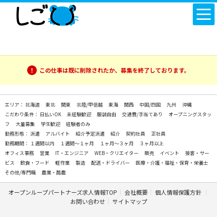
この仕事は既に削除されたか、募集を終了しております。
エリア：
北海道
東北
関東
北陸/甲信越
東海
関西
中国/四国
九州
沖縄
こだわり条件：
日払いOK
未経験歓迎
服装自由
交通費/手当てあり
オープニングスタッ
フ
大量募集
学生歓迎
経験者のみ
勤務形態：
派遣
アルバイト
紹介予定派遣
紹介
契約社員
正社員
勤務期間：
１週間以内
１週間～１ヶ月
１ヶ月～３ヶ月
３ヶ月以上
オフィス事務
営業
IT・エンジニア
WEB・クリエイター
販売
イベント
接客・サー
ビス
飲食・フード
軽作業
製造
配送・ドライバー
医療・介護・福祉・保育・栄養士
その他/専門職
農業・酪農
オープンループパートナーズ求人情報TOP
会社概要
個人情報保護方針
お問い合わせ
サイトマップ