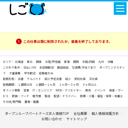
この仕事は既に削除されたか、募集を終了しております。
エリア：
北海道
東北
関東
北陸/甲信越
東海
関西
中国/四国
九州
沖縄
こだわり条件：
日払いOK
未経験歓迎
服装自由
交通費/手当てあり
オープニングスタッ
フ
大量募集
学生歓迎
経験者のみ
勤務形態：
派遣
アルバイト
紹介予定派遣
紹介
契約社員
正社員
勤務期間：
１週間以内
１週間～１ヶ月
１ヶ月～３ヶ月
３ヶ月以上
オフィス事務
営業
IT・エンジニア
WEB・クリエイター
販売
イベント
接客・サー
ビス
飲食・フード
軽作業
製造
配送・ドライバー
医療・介護・福祉・保育・栄養士
その他/専門職
農業・酪農
オープンループパートナーズ求人情報TOP
会社概要
個人情報保護方針
お問い合わせ
サイトマップ