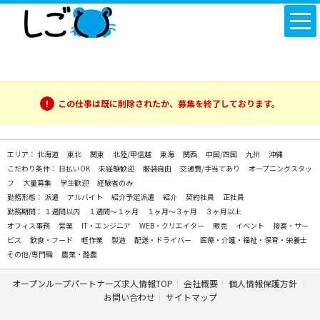
この仕事は既に削除されたか、募集を終了しております。
エリア：
北海道
東北
関東
北陸/甲信越
東海
関西
中国/四国
九州
沖縄
こだわり条件：
日払いOK
未経験歓迎
服装自由
交通費/手当てあり
オープニングスタッ
フ
大量募集
学生歓迎
経験者のみ
勤務形態：
派遣
アルバイト
紹介予定派遣
紹介
契約社員
正社員
勤務期間：
１週間以内
１週間～１ヶ月
１ヶ月～３ヶ月
３ヶ月以上
オフィス事務
営業
IT・エンジニア
WEB・クリエイター
販売
イベント
接客・サー
ビス
飲食・フード
軽作業
製造
配送・ドライバー
医療・介護・福祉・保育・栄養士
その他/専門職
農業・酪農
オープンループパートナーズ求人情報TOP
会社概要
個人情報保護方針
お問い合わせ
サイトマップ