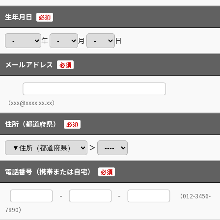
生年月日
必須
年
月
日
メールアドレス
必須
（xxx@xxxx.xx.xx）
住所（都道府県）
必須
＞
電話番号（携帯または自宅）
必須
-
-
（012-3456-
7890）