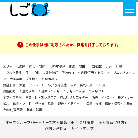
この仕事は既に削除されたか、募集を終了しております。
エリア：
北海道
東北
関東
北陸/甲信越
東海
関西
中国/四国
九州
沖縄
こだわり条件：
日払いOK
未経験歓迎
服装自由
交通費/手当てあり
オープニングスタッ
フ
大量募集
学生歓迎
経験者のみ
勤務形態：
派遣
アルバイト
紹介予定派遣
紹介
契約社員
正社員
勤務期間：
１週間以内
１週間～１ヶ月
１ヶ月～３ヶ月
３ヶ月以上
オフィス事務
営業
IT・エンジニア
WEB・クリエイター
販売
イベント
接客・サー
ビス
飲食・フード
軽作業
製造
配送・ドライバー
医療・介護・福祉・保育・栄養士
その他/専門職
農業・酪農
オープンループパートナーズ求人情報TOP
会社概要
個人情報保護方針
お問い合わせ
サイトマップ