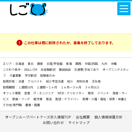
この仕事は既に削除されたか、募集を終了しております。
エリア：
北海道
東北
関東
北陸/甲信越
東海
関西
中国/四国
九州
沖縄
こだわり条件：
日払いOK
未経験歓迎
服装自由
交通費/手当てあり
オープニングスタッ
フ
大量募集
学生歓迎
経験者のみ
勤務形態：
派遣
アルバイト
紹介予定派遣
紹介
契約社員
正社員
勤務期間：
１週間以内
１週間～１ヶ月
１ヶ月～３ヶ月
３ヶ月以上
オフィス事務
営業
IT・エンジニア
WEB・クリエイター
販売
イベント
接客・サー
ビス
飲食・フード
軽作業
製造
配送・ドライバー
医療・介護・福祉・保育・栄養士
その他/専門職
農業・酪農
オープンループパートナーズ求人情報TOP
会社概要
個人情報保護方針
お問い合わせ
サイトマップ